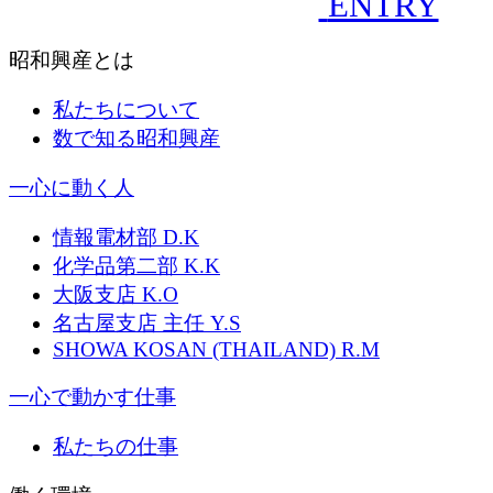
ENTRY
昭和興産とは
私たちについて
数で知る昭和興産
一心に動く人
情報電材部 D.K
化学品第二部 K.K
大阪支店 K.O
名古屋支店 主任 Y.S
SHOWA KOSAN (THAILAND) R.M
一心で動かす仕事
私たちの仕事