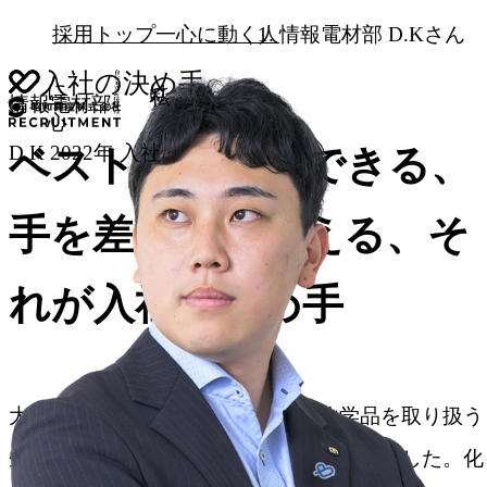
採用トップ
一心に動く人
情報電材部 D.Kさん
入社の決め手
に一心。
私は、
自分主導の信頼獲得
情報電材部
D.K
2022年 入社
ベストな提案ができる、
手を差し伸べ合える、そ
れが入社の決め手
大学で化学を専攻していたので、化学品を取り扱う
企業で営業職として働きたいと考えていました。化