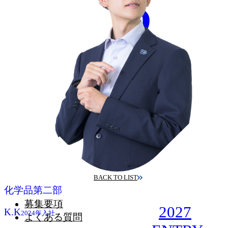
2
BACK TO LIST
化学品第二部
募集要項
2027
K.K
2024年入社
よくある質問