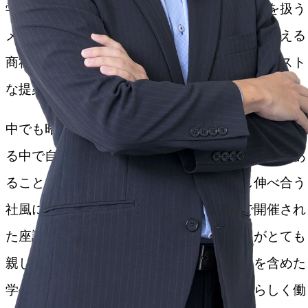
学メーカーも検討しましたが、自社製品のみを扱う
メーカーよりも、あらゆるメーカーの製品を扱える
商社の方がお客様や社会の課題解決に向けたベスト
な提案ができると学生なりに考えました。
中でも昭和興産への入社を決めたのは、面接を重ね
る中で自由な雰囲気や部署の垣根を超えた交流があ
ることを知り、何でも伝え合い、手を差し伸べ合う
社風に魅力を感じたからです。選考過程で開催され
た座談会が特に印象的でした。社員の方々がとても
親しみやすい雰囲気をつくってくれて、私を含めた
学生はみんな気兼ねなく発言ができ、自分らしく働